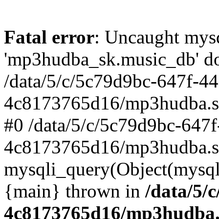
Fatal error
: Uncaught mysq
'mp3hudba_sk.music_db' doe
/data/5/c/5c79d9bc-647f-4
4c8173765d16/mp3hudba.sk/
#0 /data/5/c/5c79d9bc-647
4c8173765d16/mp3hudba.sk
mysqli_query(Object(mysqli
{main} thrown in
/data/5/
4c8173765d16/mp3hudba.