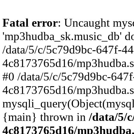
Fatal error
: Uncaught mysq
'mp3hudba_sk.music_db' doe
/data/5/c/5c79d9bc-647f-4
4c8173765d16/mp3hudba.sk/
#0 /data/5/c/5c79d9bc-647
4c8173765d16/mp3hudba.sk
mysqli_query(Object(mysqli
{main} thrown in
/data/5/
4c8173765d16/mp3hudba.