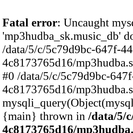
Fatal error
: Uncaught mysq
'mp3hudba_sk.music_db' doe
/data/5/c/5c79d9bc-647f-4
4c8173765d16/mp3hudba.sk/
#0 /data/5/c/5c79d9bc-647
4c8173765d16/mp3hudba.sk
mysqli_query(Object(mysqli
{main} thrown in
/data/5/
4c8173765d16/mp3hudba.