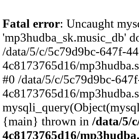
Fatal error
: Uncaught mysq
'mp3hudba_sk.music_db' doe
/data/5/c/5c79d9bc-647f-4
4c8173765d16/mp3hudba.sk/
#0 /data/5/c/5c79d9bc-647
4c8173765d16/mp3hudba.sk
mysqli_query(Object(mysqli
{main} thrown in
/data/5/
4c8173765d16/mp3hudba.