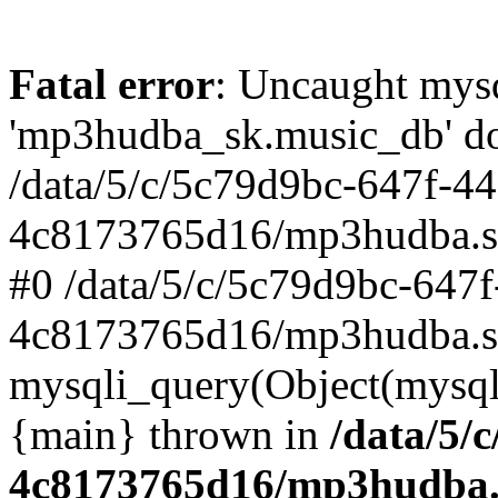
Fatal error
: Uncaught mysq
'mp3hudba_sk.music_db' doe
/data/5/c/5c79d9bc-647f-4
4c8173765d16/mp3hudba.sk/
#0 /data/5/c/5c79d9bc-647
4c8173765d16/mp3hudba.sk
mysqli_query(Object(mysqli
{main} thrown in
/data/5/
4c8173765d16/mp3hudba.