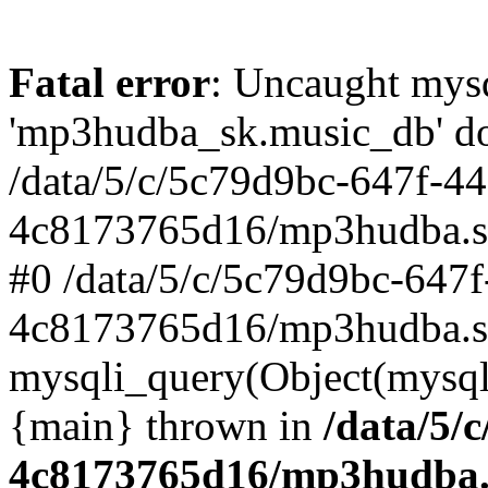
Fatal error
: Uncaught mysq
'mp3hudba_sk.music_db' doe
/data/5/c/5c79d9bc-647f-4
4c8173765d16/mp3hudba.sk/
#0 /data/5/c/5c79d9bc-647
4c8173765d16/mp3hudba.sk
mysqli_query(Object(mysqli
{main} thrown in
/data/5/
4c8173765d16/mp3hudba.