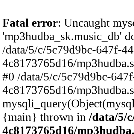
Fatal error
: Uncaught mysq
'mp3hudba_sk.music_db' doe
/data/5/c/5c79d9bc-647f-4
4c8173765d16/mp3hudba.sk/
#0 /data/5/c/5c79d9bc-647
4c8173765d16/mp3hudba.sk
mysqli_query(Object(mysqli
{main} thrown in
/data/5/
4c8173765d16/mp3hudba.