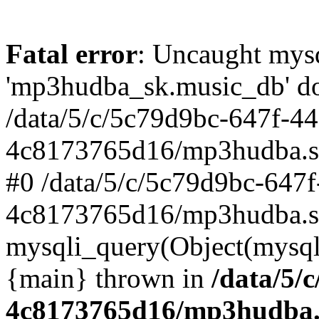
Fatal error
: Uncaught mysq
'mp3hudba_sk.music_db' doe
/data/5/c/5c79d9bc-647f-4
4c8173765d16/mp3hudba.sk/
#0 /data/5/c/5c79d9bc-647
4c8173765d16/mp3hudba.sk
mysqli_query(Object(mysqli
{main} thrown in
/data/5/
4c8173765d16/mp3hudba.