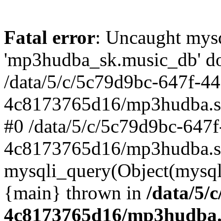
Fatal error
: Uncaught mysq
'mp3hudba_sk.music_db' doe
/data/5/c/5c79d9bc-647f-4
4c8173765d16/mp3hudba.sk/
#0 /data/5/c/5c79d9bc-647
4c8173765d16/mp3hudba.sk
mysqli_query(Object(mysqli
{main} thrown in
/data/5/
4c8173765d16/mp3hudba.