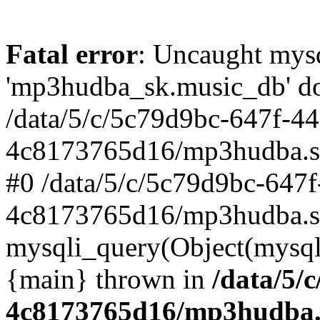
Fatal error
: Uncaught mysq
'mp3hudba_sk.music_db' doe
/data/5/c/5c79d9bc-647f-4
4c8173765d16/mp3hudba.sk/
#0 /data/5/c/5c79d9bc-647
4c8173765d16/mp3hudba.sk
mysqli_query(Object(mysqli
{main} thrown in
/data/5/
4c8173765d16/mp3hudba.