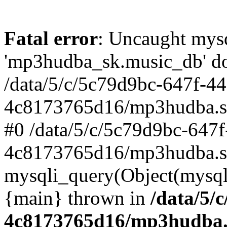
Fatal error
: Uncaught mysq
'mp3hudba_sk.music_db' doe
/data/5/c/5c79d9bc-647f-4
4c8173765d16/mp3hudba.sk/
#0 /data/5/c/5c79d9bc-647
4c8173765d16/mp3hudba.sk
mysqli_query(Object(mysqli
{main} thrown in
/data/5/
4c8173765d16/mp3hudba.