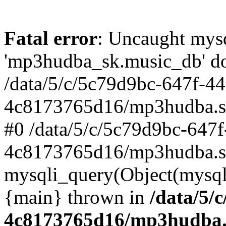
Fatal error
: Uncaught mysq
'mp3hudba_sk.music_db' doe
/data/5/c/5c79d9bc-647f-4
4c8173765d16/mp3hudba.sk/
#0 /data/5/c/5c79d9bc-647
4c8173765d16/mp3hudba.sk
mysqli_query(Object(mysqli
{main} thrown in
/data/5/
4c8173765d16/mp3hudba.