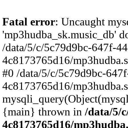
Fatal error
: Uncaught mysq
'mp3hudba_sk.music_db' doe
/data/5/c/5c79d9bc-647f-4
4c8173765d16/mp3hudba.sk/
#0 /data/5/c/5c79d9bc-647
4c8173765d16/mp3hudba.sk
mysqli_query(Object(mysqli
{main} thrown in
/data/5/
4c8173765d16/mp3hudba.