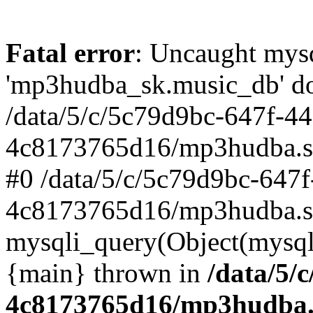
Fatal error
: Uncaught mysq
'mp3hudba_sk.music_db' doe
/data/5/c/5c79d9bc-647f-4
4c8173765d16/mp3hudba.sk/
#0 /data/5/c/5c79d9bc-647
4c8173765d16/mp3hudba.sk
mysqli_query(Object(mysqli
{main} thrown in
/data/5/
4c8173765d16/mp3hudba.