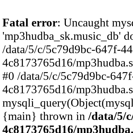
Fatal error
: Uncaught mysq
'mp3hudba_sk.music_db' doe
/data/5/c/5c79d9bc-647f-4
4c8173765d16/mp3hudba.sk/
#0 /data/5/c/5c79d9bc-647
4c8173765d16/mp3hudba.sk
mysqli_query(Object(mysqli
{main} thrown in
/data/5/
4c8173765d16/mp3hudba.