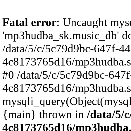
Fatal error
: Uncaught mysq
'mp3hudba_sk.music_db' doe
/data/5/c/5c79d9bc-647f-4
4c8173765d16/mp3hudba.sk/
#0 /data/5/c/5c79d9bc-647
4c8173765d16/mp3hudba.sk
mysqli_query(Object(mysqli
{main} thrown in
/data/5/
4c8173765d16/mp3hudba.