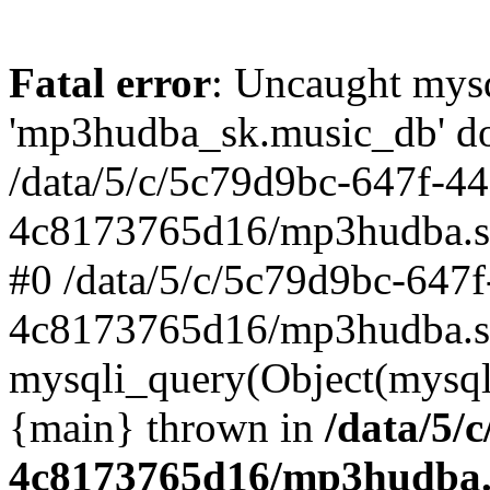
Fatal error
: Uncaught mysq
'mp3hudba_sk.music_db' doe
/data/5/c/5c79d9bc-647f-4
4c8173765d16/mp3hudba.sk/
#0 /data/5/c/5c79d9bc-647
4c8173765d16/mp3hudba.sk
mysqli_query(Object(mysqli
{main} thrown in
/data/5/
4c8173765d16/mp3hudba.