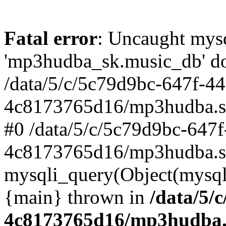
Fatal error
: Uncaught mysq
'mp3hudba_sk.music_db' doe
/data/5/c/5c79d9bc-647f-4
4c8173765d16/mp3hudba.sk/
#0 /data/5/c/5c79d9bc-647
4c8173765d16/mp3hudba.sk
mysqli_query(Object(mysqli
{main} thrown in
/data/5/
4c8173765d16/mp3hudba.