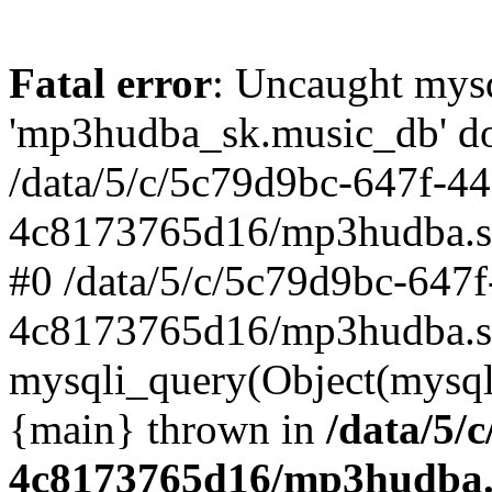
Fatal error
: Uncaught mysq
'mp3hudba_sk.music_db' doe
/data/5/c/5c79d9bc-647f-4
4c8173765d16/mp3hudba.sk/
#0 /data/5/c/5c79d9bc-647
4c8173765d16/mp3hudba.sk
mysqli_query(Object(mysqli
{main} thrown in
/data/5/
4c8173765d16/mp3hudba.