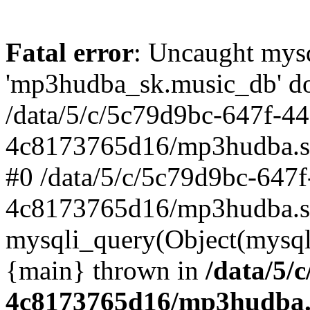
Fatal error
: Uncaught mysq
'mp3hudba_sk.music_db' doe
/data/5/c/5c79d9bc-647f-4
4c8173765d16/mp3hudba.sk/
#0 /data/5/c/5c79d9bc-647
4c8173765d16/mp3hudba.sk
mysqli_query(Object(mysqli
{main} thrown in
/data/5/
4c8173765d16/mp3hudba.