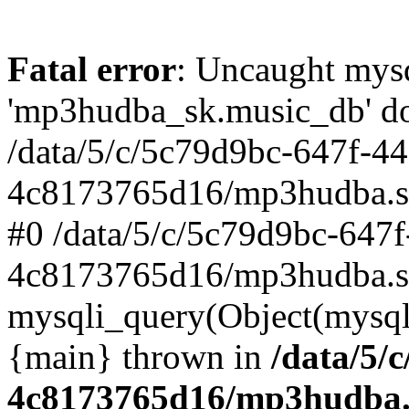
Fatal error
: Uncaught mysq
'mp3hudba_sk.music_db' doe
/data/5/c/5c79d9bc-647f-4
4c8173765d16/mp3hudba.sk/
#0 /data/5/c/5c79d9bc-647
4c8173765d16/mp3hudba.sk
mysqli_query(Object(mysqli
{main} thrown in
/data/5/
4c8173765d16/mp3hudba.