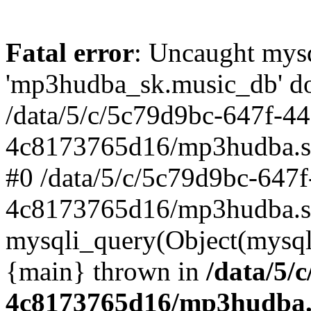
Fatal error
: Uncaught mysq
'mp3hudba_sk.music_db' doe
/data/5/c/5c79d9bc-647f-4
4c8173765d16/mp3hudba.sk/
#0 /data/5/c/5c79d9bc-647
4c8173765d16/mp3hudba.sk
mysqli_query(Object(mysqli
{main} thrown in
/data/5/
4c8173765d16/mp3hudba.