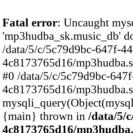
Fatal error
: Uncaught mysq
'mp3hudba_sk.music_db' doe
/data/5/c/5c79d9bc-647f-4
4c8173765d16/mp3hudba.sk/
#0 /data/5/c/5c79d9bc-647
4c8173765d16/mp3hudba.sk
mysqli_query(Object(mysqli
{main} thrown in
/data/5/
4c8173765d16/mp3hudba.