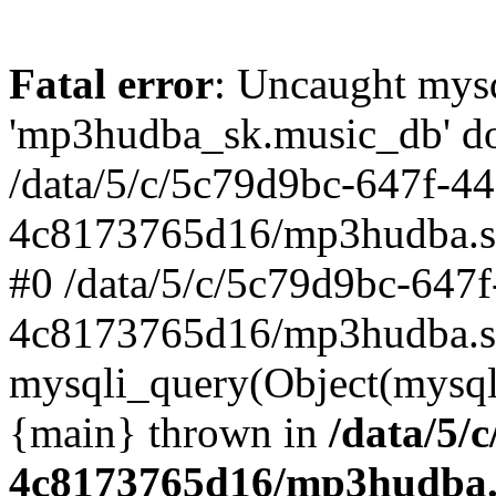
Fatal error
: Uncaught mysq
'mp3hudba_sk.music_db' doe
/data/5/c/5c79d9bc-647f-4
4c8173765d16/mp3hudba.sk/
#0 /data/5/c/5c79d9bc-647
4c8173765d16/mp3hudba.sk
mysqli_query(Object(mysqli
{main} thrown in
/data/5/
4c8173765d16/mp3hudba.